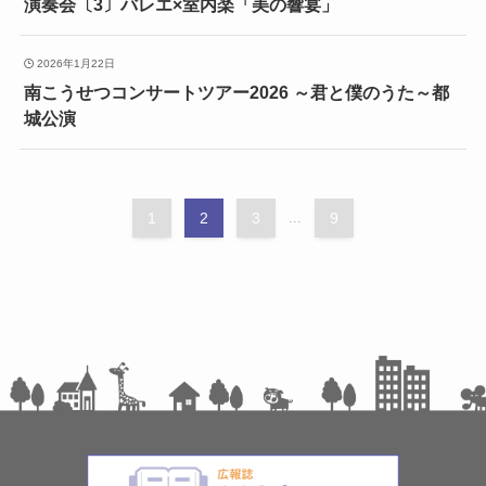
演奏会〔3〕バレエ×室内楽「美の響宴」
2026年1月22日
南こうせつコンサートツアー2026 ～君と僕のうた～都
城公演
1
2
3
...
9