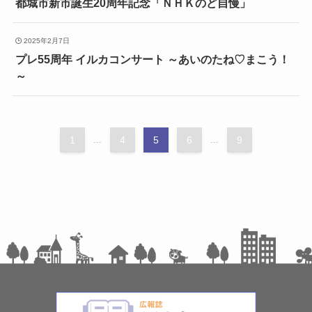
都城市新市誕生20周年記念「ＮＨＫのど自慢」
2025年2月7日
プレ55周年 イルカコンサート ～あいのたね♡まこう！
～
1
...
4
5
6
...
9