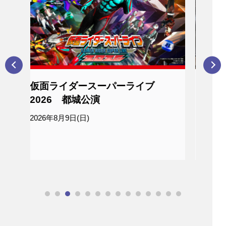
スーパーライブ
アナログレコード倶楽部2
公演
2026年8月17日(月)
)