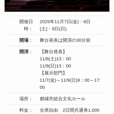
開催日
2025年11月7日(金)・8日
時：
(土)・9日(日)
開場
：
舞台発表は開演の30分前
開演
：
【舞台発表】
11/8(土)13：00
11/9(日)13：00
【展示部門】
11/7(金)～11/9(日)9：00～17:
00
場所：
都城市総合文化ホール
料金：
全席自由 2日間共通券1,000