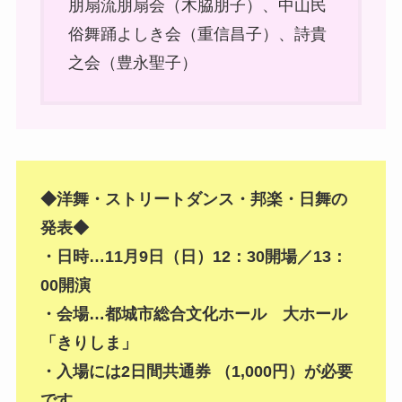
朋扇流朋扇会（木脇朋子）、中山民
俗舞踊よしき会（重信昌子）、詩貴
之会（豊永聖子）
◆洋舞・ストリートダンス・邦楽・日舞の
発表◆
・日時…11月9日（日）12：30開場／13：
00開演
・会場…都城市総合文化ホール 大ホール
「きりしま」
・入場には2日間共通券 （1,000円）が必要
です。