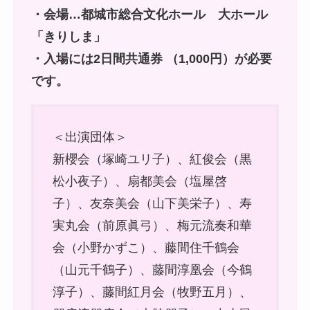
・会場…都城市総合文化ホール 大ホール
「きりしま」
・入場には2日間共通券 （1,000円）が必要
です。
＜出演団体＞
新櫻会（塚崎ユリ子）、紅俊会（黒
松小夜子）、扇都美会（塩屋啓
子）、友奈美会（山下美栄子）、寿
実丸会（前原眞弓）、梅元流奏和華
会（小野かずこ）、藤間住千鶴会
（山元千鶴子）、藤間淳凰会（今鶴
淳子）、藤間紅月会（牧野五月）、