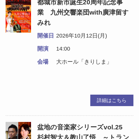
都城市新市誕生20周年記念事
業 九州交響楽団with廣津留す
みれ
開催日
2026年10月12日(月)
開演
14:00
会場
大ホール「きりしま」
詳細はこちら
盆地の音楽家シリーズvol.25
杉村智大＆教山了悟 ～トラン