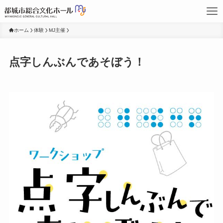
ホーム
体験
MJ主催
点字しんぶんであそぼう！