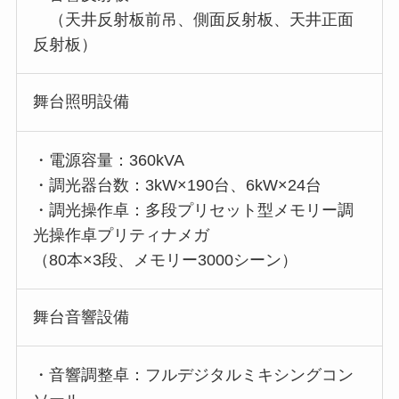
（天井反射板前吊、側面反射板、天井正面
反射板）
舞台照明設備
・電源容量：360kVA
・調光器台数：3kW×190台、6kW×24台
・調光操作卓：多段プリセット型メモリー調
光操作卓プリティナメガ
（80本×3段、メモリー3000シーン）
舞台音響設備
・音響調整卓：フルデジタルミキシングコン