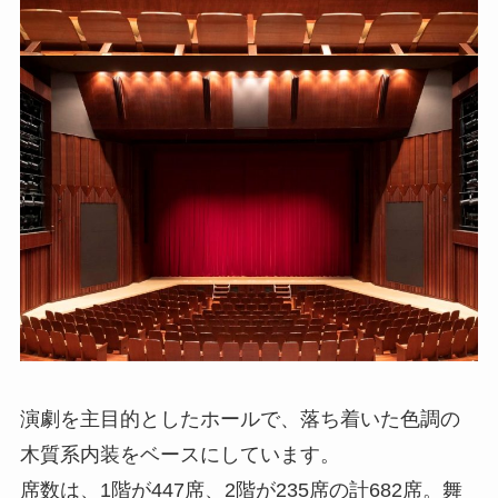
演劇を主目的としたホールで、落ち着いた色調の
木質系内装をベースにしています。
席数は、1階が447席、2階が235席の計682席。舞