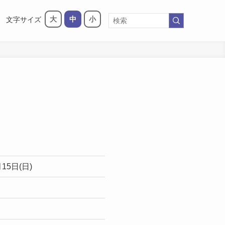
大
中
小
文字サイズ
月15日(日)