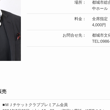
場所：
都城市総
中ホール
料金：
全席指定
4,000円
お問合せ先：
都城市文
TEL:0986
販売
■ＭＪチケットクラブプレミアム会員