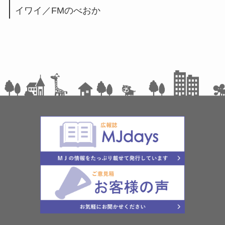
イワイ／FMのべおか