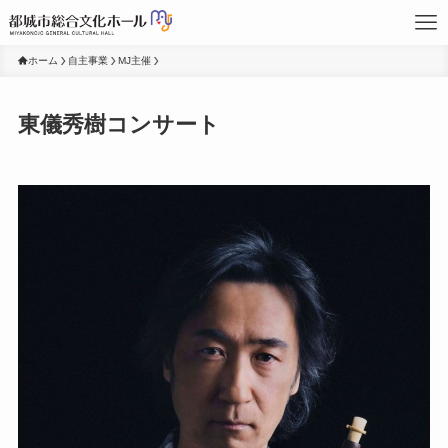
ホーム
自主事業
MJ主催
東儀秀樹コンサート