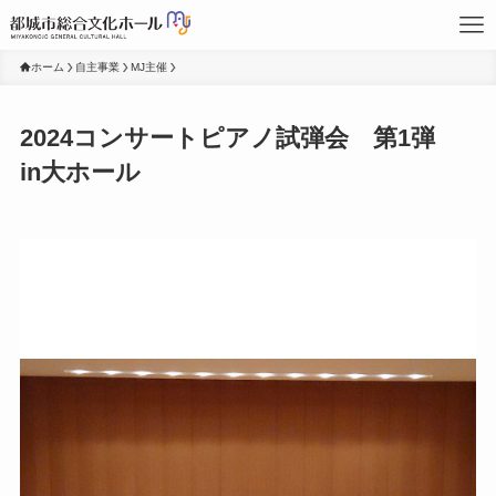
ホーム
自主事業
MJ主催
2024コンサートピアノ試弾会 第1弾
in大ホール