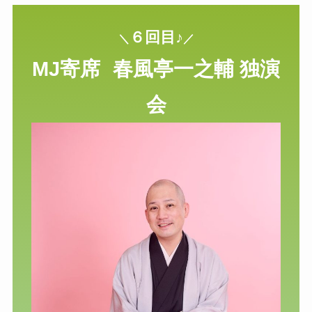
６回目
♪
＼
／
MJ寄席
春風亭一之輔 独演
会