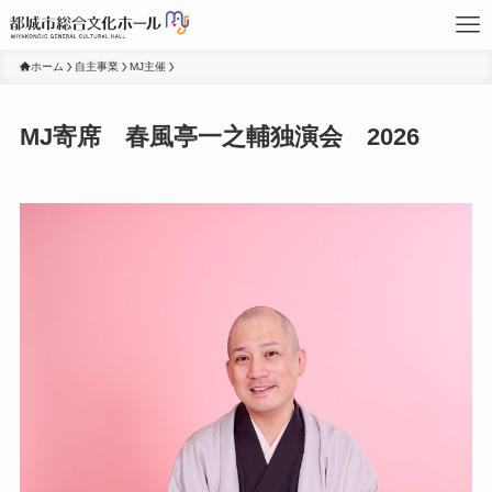
ホーム
自主事業
MJ主催
MJ寄席 春風亭一之輔独演会 2026