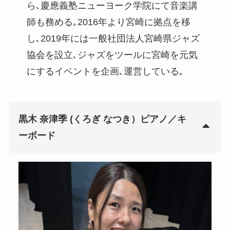
ら､慶應義塾ニューヨーク学院にて音楽講
師も務める｡2016年より宮崎に拠点を移
し､2019年には一般社団法人宮崎県ジャズ
協会を設立､ジャズをツールに宮崎を元気
にするイベントを企画､運営している｡
黒木 奈津季 (くろぎ なつき）ピアノ／キ
ーボード