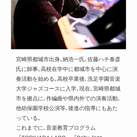
宮崎県都城市出身｡納浩一氏､佐藤ハチ泰彦
氏に師事｡高校在学中に都城市を中心に演
奏活動を始める｡高校卒業後､洗足学園音楽
大学ジャズコースに入学｡現在､宮崎県都城
市を拠点に､作編曲や県内外での演奏活動､
他幼保園学校公演等､後進の指導にもあた
っている｡
これまでに､音楽教育プログラム