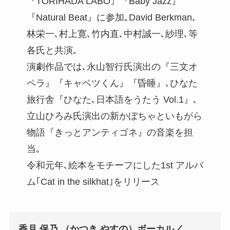
『TORIHADA LABO』『Baby Jazz』
『Natural Beat』に参加｡David Berkman､
林栄一､村上寛､竹内直､中村誠一､紗理､等
各氏と共演｡
演劇作品では､永山智行氏演出の『三文オ
ペラ』『キャベツくん』『昏睡』､ひなた
旅行舎『ひなた､日本語をうたう Vol.1』､
立山ひろみ氏演出の新かぼちゃといもがら
物語『きっとアンティゴネ』の音楽を担
当｡
令和元年､絵本をモチーフにした1st アルバ
ム｢Cat in the silkhat｣をリリース
香月 保乃 （かつき やすの）ボーカル／