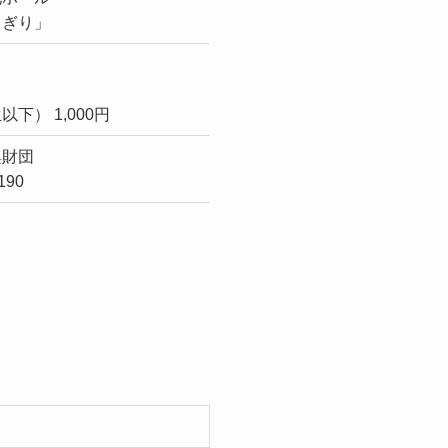
さぎり」
下） 1,000円
興財団
190