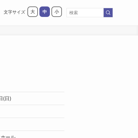
大
中
小
文字サイズ
日(日)
化ホール