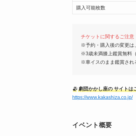
購入可能枚数
チケットに関するご注意
※予約・購入後の変更は
※3歳未満膝上鑑賞無料
※車イスのまま鑑賞され
?
劇団かかし座の
サイトは
https://www.kakashiza.co.jp/
イベント概要