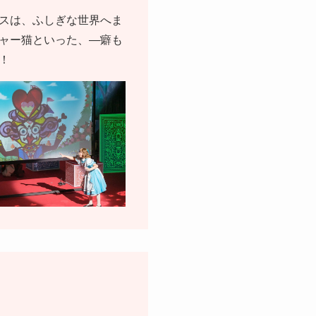
スは、ふしぎな世界へま
ャー猫といった、―癖も
！