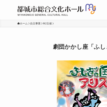
ホーム
自主事業
MJ主催
劇団かかし座「ふし