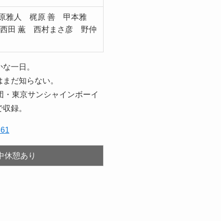
原雅人 梶原 善 甲本雅
西田 薫 西村まさ彦 野仲
かな一日。
はまだ知らない。
団・東京サンシャインボーイ
で収録。
861
中休憩あり