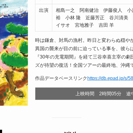
出演
相島一之 阿南健治 伊藤俊人 小
裕 小林 隆 近藤芳正 谷川清美 
イサオ 宮地雅子 吉田 羊
時は鎌倉、対馬の漁村。昨日と変わらぬ穏や
異国の襲来が目の前に迫っている事を、彼ら
『30年の充電期間』を経て三谷幸喜主宰の劇
ズが待望の復活！全国ツアーの最終地、沖縄
作品データベースリンク
https://db.epad.jp/s/5
上映時間 2時間05分 途