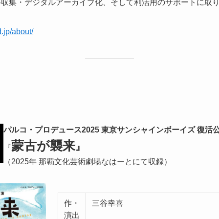
資料収集・デジタルアーカイブ化、そして利活用のサポートに取
d.jp/about/
パルコ・プロデュース2025 東京サンシャインボーイズ 復活
蒙古が襲来
』
『
（2025年 那覇文化芸術劇場なはーとにて収録）
作・
三谷幸喜
演出