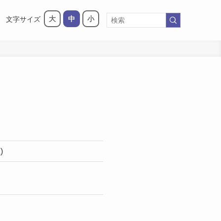
大
中
小
文字サイズ
)