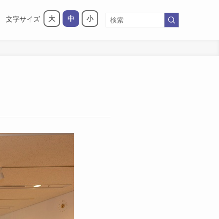
大
中
小
文字サイズ