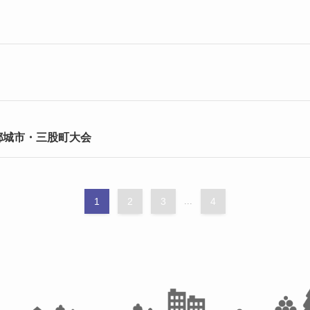
ト
都城市・三股町大会
1
2
3
...
4