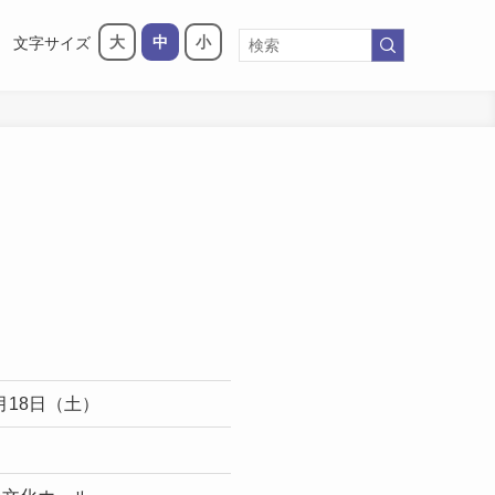
大
中
小
文字サイズ
0月18日（土）