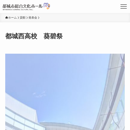
ホーム
貸館
発表会
都城西高校 葵碧祭