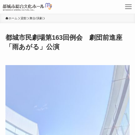
ホーム
貸館
舞台/演劇
都城市民劇場第163回例会 劇団前進座
「雨あがる」公演