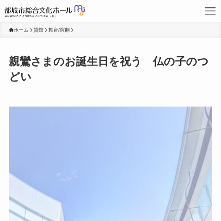
ホーム
貸館
舞台/演劇
親鸞さまのお誕生日を祝う 仏の子のつ
どい