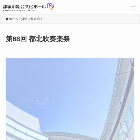
ホーム
貸館
発表会
第68回 都北吹奏楽祭