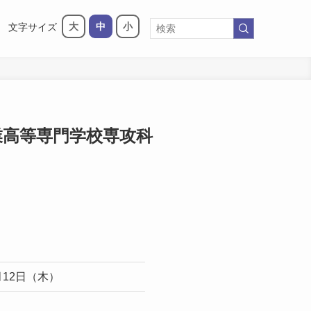
大
中
小
文字サイズ
業高等専門学校専攻科
3月12日（木）