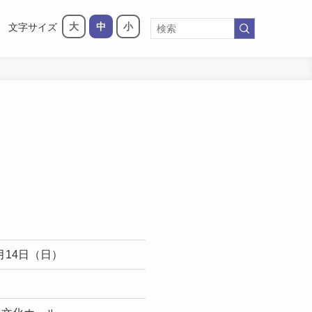
大
中
小
文字サイズ
2月14日（日）