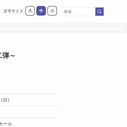
大
中
小
文字サイズ
二弾～
日（日）
ホール