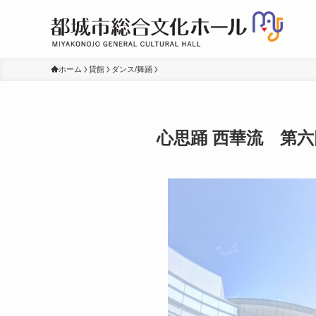
ホーム
貸館
ダンス/舞踊
心思踊 西華流 第六