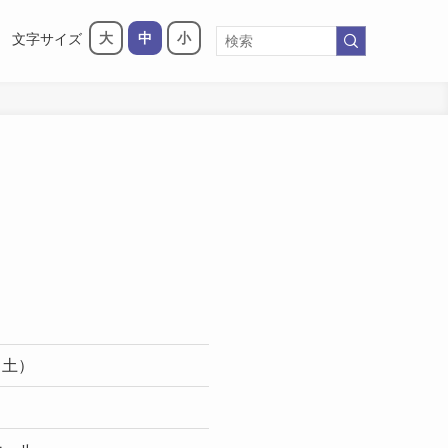
大
中
小
文字サイズ
（土）