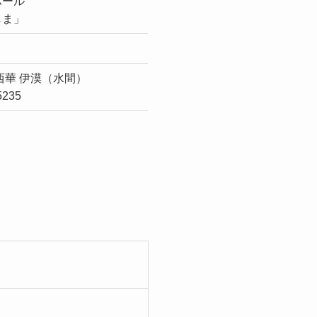
ホール
しま」
西華 伊漠（水間）
5235