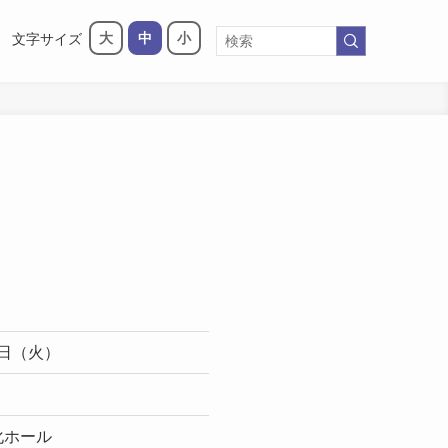
大
中
小
文字サイズ
14日（火）
化ホール