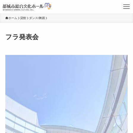
ホーム
貸館
ダンス/舞踊
フラ発表会