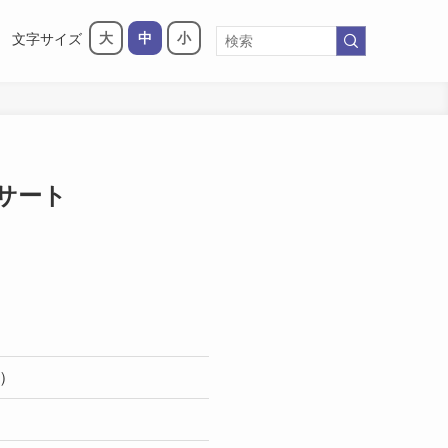
大
中
小
文字サイズ
サート
日）