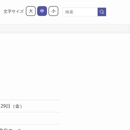
大
中
小
文字サイズ
1月29日（金）