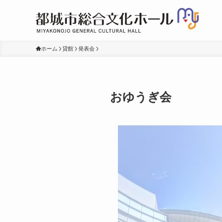
ホーム
貸館
発表会
おゆうぎ会