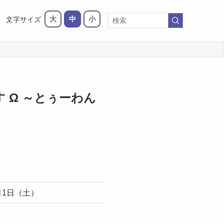
大
中
小
文字サイズ
 Ω ～とぅーわん
3月1日（土）