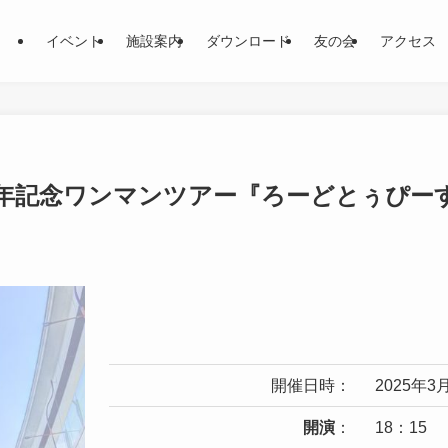
イベント
施設案内
ダウンロード
友の会
アクセス
周年記念ワンマンツアー『ろーどとぅぴーす
開催日時：
2025年
開演
：
18：15