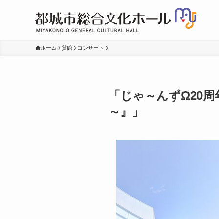
ホーム
貸館
コンサート
「じゃ～んずΩ20
～』」